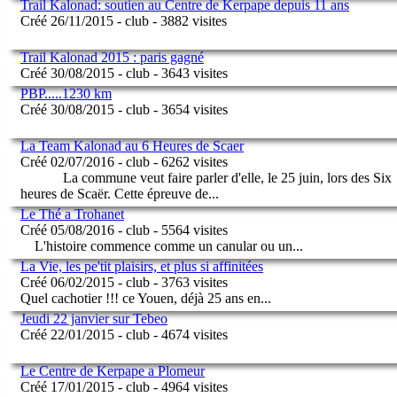
Trail Kalonad: soutien au Centre de Kerpape depuis 11 ans
Créé 26/11/2015 - club - 3882 visites
Trail Kalonad 2015 : paris gagné
Créé 30/08/2015 - club - 3643 visites
PBP.....1230 km
Créé 30/08/2015 - club - 3654 visites
La Team Kalonad au 6 Heures de Scaer
Créé 02/07/2016 - club - 6262 visites
La commune veut faire parler d'elle, le 25 juin, lors des Six
heures de Scaër. Cette épreuve de
...
Le Thé a Trohanet
Créé 05/08/2016 - club - 5564 visites
L'histoire commence comme un canular ou un
...
La Vie, les pe'tit plaisirs, et plus si affinitées
Créé 06/02/2015 - club - 3763 visites
Quel cachotier !!! ce Youen, déjà 25 ans en
...
Jeudi 22 janvier sur Tebeo
Créé 22/01/2015 - club - 4674 visites
Le Centre de Kerpape a Plomeur
Créé 17/01/2015 - club - 4964 visites