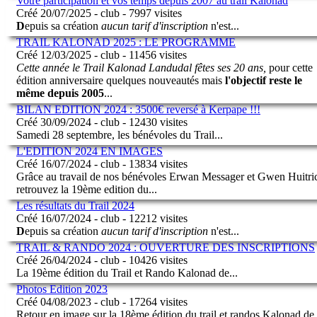
Votre participation et vos temps depuis 2007 au trail Kalonad
Créé 20/07/2025 - club - 7997 visites
D
epuis sa création
aucun tarif d'inscription
n'est
...
TRAIL KALONAD 2025 : LE PROGRAMME
Créé 12/03/2025 - club - 11456 visites
Cette année le Trail Kalonad Landudal fêtes ses 20 ans,
pour cette
édition anniversaire quelques nouveautés mais
l'objectif reste le
même depuis 2005
...
BILAN EDITION 2024 : 3500€ reversé à Kerpape !!!
Créé 30/09/2024 - club - 12430 visites
Samedi 28 septembre, les bénévoles du Trail
...
L'EDITION 2024 EN IMAGES
Créé 16/07/2024 - club - 13834 visites
Grâce au travail de nos bénévoles Erwan Messager et Gwen Huitri
retrouvez la 19ème edition du
...
Les résultats du Trail 2024
Créé 16/07/2024 - club - 12212 visites
D
epuis sa création
aucun tarif d'inscription
n'est
...
TRAIL & RANDO 2024 : OUVERTURE DES INSCRIPTIONS
Créé 26/04/2024 - club - 10426 visites
La 19ème édition du Trail et Rando Kalonad de
...
Photos Edition 2023
Créé 04/08/2023 - club - 17264 visites
Retour en image sur la 18ème édition du trail et randos Kalonad de