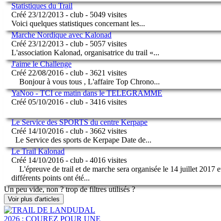
Statistiques du Trail
Créé 23/12/2013 - club - 5049 visites
Voici quelques statistiques concernant les
...
Marche Nordique avec Kalonad
Créé 23/12/2013 - club - 5057 visites
L'association Kalonad, organisatrice du trail «
...
J'aime le Challenge
Créé 22/08/2016 - club - 3621 visites
Bonjour à vous tous , L'affaire Top Chrono
...
YaNoo - TCI ce matin dans le TELEGRAMME
Créé 05/10/2016 - club - 3416 visites
Le Service des SPORTS du centre Kerpape
Créé 14/10/2016 - club - 3662 visites
Le Service des sports de Kerpape Date de
...
Le Trail Kalonad
Créé 14/10/2016 - club - 4016 visites
L'épreuve de trail et de marche sera organisée le 14 juillet 2017 e
différents points ont été
...
Un peu vide, non ? trop de filtres utilisés ?
Voir plus d'articles