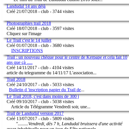
Landudal 14 ans déjà
Créé 21/07/2018 - club - 3744 visites
Photographies trail 2018
Créé 18/07/2018 - club - 3597 visites
Cliquez sur l'image
Le Trail c'est le 14 juillet
Créé 01/07/2018 - club - 3680 visites
INSCRIPTIONS
Trail : un nouveau chèque pour le centre de Kerpape et cela fait 10
ans que çà .....
Créé 14/11/2017 - club - 4104 visites
article du telegramme du 14/11/17 L'association
...
Trail 2018
Créé 24/10/2017 - club - 5033 visites
Bulletin d 'inscription papier du Trail de
...
Le Trail 2018, c'est dans moins de 300 j
Créé 09/10/2017 - club - 5038 visites
Article du Télégramme Vendredi soir, une
...
Trail de Landudal version 2017
Créé 13/07/2017 - club - 5809 visites
".........Vendredi, dès 7 h, Landudal bruissera d'une activité
assez inhabituelle pour un jour de Fête nationale.
...