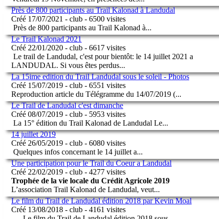
Près de 800 participants au Trail Kalonad à Landudal
Créé 17/07/2021 - club - 6500 visites
Près de 800 participants au Trail Kalonad à
...
Le Trail Kalonad 2021
Créé 22/01/2020 - club - 6617 visites
Le trail de Landudal, c'est pour bientôt: le 14 juillet 2021 a
LANDUDAL. Si vous êtes perdus
...
La 15ime edition du Trail Landudal sous le soleil - Photos
Créé 15/07/2019 - club - 6551 visites
Reproduction article du Télégramme du 14/07/2019 (
...
Le Trail de Landudal c'est dimanche
Créé 08/07/2019 - club - 5953 visites
La 15° édition du Trail Kalonad de Landudal Le
...
14 juillet 2019
Créé 26/05/2019 - club - 6080 visites
Quelques infos concernant le 14 juillet a
...
Une participation pour le Trail du Coeur a Landudal
Créé 22/02/2019 - club - 4277 visites
Trophée de la vie locale du Crédit Agricole 2019
L’association Trail Kalonad de Landudal, veut
...
Le film du Trail de Landudal édition 2018 par Kevin Moal
Créé 13/08/2018 - club - 4161 visites
Le film du Trail de Landudal édition 2018 sous
...