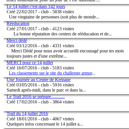
Le 14 juillet c'est dans 142 jours
Créé 22/02/2017 - club - 5838 visites
Une vingtaine de personnes (soit plus de monde
...
Réeducation
Créé 27/01/2017 - club - 4123 visites
La bonne réputation des centres de rééducation et de
...
Merci dédé
Créé 03/12/2016 - club - 4331 visites
Merci Dédé pour nous avoir accueilli encouragé pour tes mots
toujours justes et d'une extrême
...
MERCI pour ce 14 juillet
Créé 16/07/2016 - club - 5183 visites
Les classements sur le site du challenge armor
...
Une Journée au Centre de Kerpape
Créé 03/05/2016 - club - 5916 visites
Samedi après-midi, dans le parc et dans la
...
Le Trail 2016 se prépare............
Créé 17/02/2016 - club - 3864 visites
Trail du 14 juillet 2016
Créé 18/01/2016 - club - 4067 visites
Quelques infos concernant le 14 juillet a
...