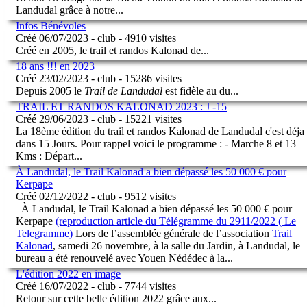
Landudal grâce à notre
...
Infos Bénévoles
Créé 06/07/2023 - club - 4910 visites
Créé en 2005, le trail et randos Kalonad de
...
18 ans !!! en 2023
Créé 23/02/2023 - club - 15286 visites
Depuis 2005 le
Trail de Landudal
est fidèle au du
...
TRAIL ET RANDOS KALONAD 2023 : J -15
Créé 29/06/2023 - club - 15221 visites
La 18ème édition du trail et randos Kalonad de Landudal c'est déja
dans 15 Jours. Pour rappel voici le programme : - Marche 8 et 13
Kms : Départ
...
À Landudal, le Trail Kalonad a bien dépassé les 50 000 € pour
Kerpape
Créé 02/12/2022 - club - 9512 visites
À Landudal, le Trail Kalonad a bien dépassé les 50 000 € pour
Kerpape
(reproduction article du Télégramme du 2911/2022 ( Le
Telegramme)
Lors de l’assemblée générale de l’association
Trail
Kalonad
, samedi 26 novembre, à la salle du Jardin, à Landudal, le
bureau a été renouvelé avec Youen Nédédec à la
...
L'édition 2022 en image
Créé 16/07/2022 - club - 7744 visites
Retour sur cette belle édition 2022 grâce aux
...