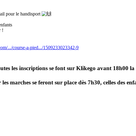
ail pour le handisport
enfants
 !
com/.../course-a-pied.../1509233023342-9
toutes les inscriptions se font sur Klikego avant 18h00 la 
les marches se feront sur place dès 7h30, celles des enf