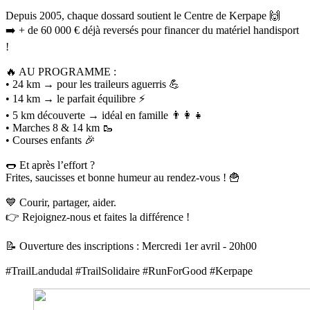
Depuis 2005, chaque dossard soutient le Centre de Kerpape 🙌
➡️ + de 60 000 € déjà reversés pour financer du matériel handisport
!
🔥 AU PROGRAMME :
• 24 km → pour les traileurs aguerris 💪
• 14 km → le parfait équilibre ⚡
• 5 km découverte → idéal en famille 👨‍👩‍👧
• Marches 8 & 14 km 🥾
• Courses enfants 🎉
🌭 Et après l’effort ?
Frites, saucisses et bonne humeur au rendez-vous ! 🍟
💙 Courir, partager, aider.
👉 Rejoignez-nous et faites la différence !
📝 Ouverture des inscriptions : Mercredi 1er avril - 20h00
#TrailLandudal
#TrailSolidaire
#RunForGood
#Kerpape