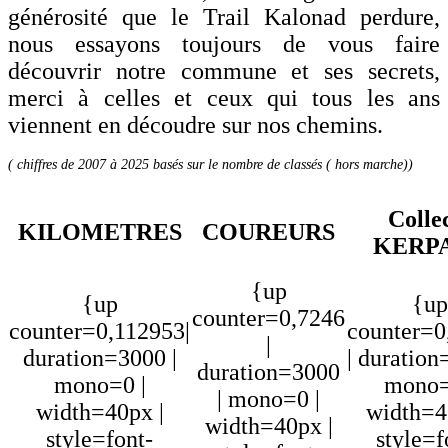
générosité que le Trail Kalonad perdure,
nous essayons toujours de vous faire
découvrir notre commune et ses secrets,
merci à celles et ceux qui tous les ans
viennent en découdre sur nos chemins.
( chiffres de 2007 à 2025 basés sur le nombre de classés ( hors marche))
Colle
KILOMETRES
COUREURS
KERP
{up
{up
{up
counter=0,7246
counter=0,112953|
counter=0
|
duration=3000 |
| duration
duration=3000
mono=0 |
mono=
| mono=0 |
width=40px |
width=4
width=40px |
style=font-
style=f