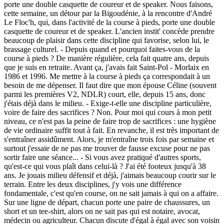
porte une double casquette de coureur et de speaker. Nous faisons,
cette semaine, un détour par la Bigoudénie, à la rencontre d'André
Le Floc'h, qui, dans l'activité de la course à pieds, porte une double
casquette de coureur et de speaker. L'ancien instit' concède prendre
beaucoup de plaisir dans cette discipline qui favorise, selon lui, le
brassage culturel. - Depuis quand et pourquoi faites-vous de la
course à pieds ? De manière régulière, cela fait quatre ans, depuis
que je suis en retraite. Avant ça, j'avais fait Saint-Pol - Morlaix en
1986 et 1996. Me mettre à la course à pieds ça correspondait à un
besoin de me dépenser. Il faut dire que mon épouse Céline (souvent
parmi les premières V2, NDLR) court, elle, depuis 15 ans, donc
j'étais déjà dans le milieu. - Exige-t-elle une discipline particulière,
voire de faire des sacrifices ? Non. Pour moi qui cours à mon petit
niveau, ce n'est pas la peine de faire trop de sacrifices : une hygiène
de vie ordinaire suffit tout à fait. En revanche, il est très important de
s'entraîner assidûment. Alors, je m'entraîne trois fois par semaine et
surtout j'essaie de ne pas me trouver de fausse excuse pour ne pas
sortir faire une séance... - Si vous avez pratiqué d'autres sports,
qu'est-ce qui vous plaît dans celui-là ? J'ai été footeux jusqu'à 38
ans. Je jouais milieu défensif et déjà, j'aimais beaucoup courir sur le
terrain. Entre les deux disciplines, j'y vois une différence
fondamentale, c'est qu'en course, on ne sait jamais à qui on a affaire.
Sur une ligne de départ, chacun porte une paire de chaussures, un
short et un tee-shirt, alors on ne sait pas qui est notaire, avocat,
médecin ou agriculteur. Chacun discute d'égal à égal avec son voisin