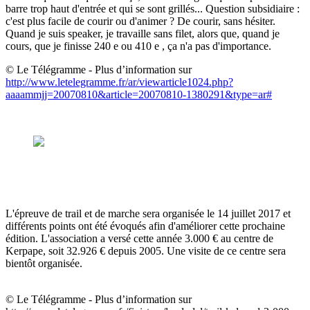
barre trop haut d'entrée et qui se sont grillés... Question subsidiaire :
c'est plus facile de courir ou d'animer ? De courir, sans hésiter.
Quand je suis speaker, je travaille sans filet, alors que, quand je
cours, que je finisse 240 e ou 410 e , ça n'a pas d'importance.
© Le Télégramme - Plus d’information sur
http://www.letelegramme.fr/ar/viewarticle1024.php?
aaaammjj=20070810&article=20070810-1380291&type=ar#
L'épreuve de trail et de marche sera organisée le 14 juillet 2017 et
différents points ont été évoqués afin d'améliorer cette prochaine
édition. L'association a versé cette année 3.000 € au centre de
Kerpape, soit 32.926 € depuis 2005. Une visite de ce centre sera
bientôt organisée.
© Le Télégramme - Plus d’information sur