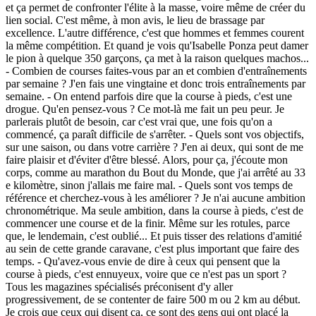
et ça permet de confronter l'élite à la masse, voire même de créer du
lien social. C'est même, à mon avis, le lieu de brassage par
excellence. L'autre différence, c'est que hommes et femmes courent
la même compétition. Et quand je vois qu'Isabelle Ponza peut damer
le pion à quelque 350 garçons, ça met à la raison quelques machos...
- Combien de courses faites-vous par an et combien d'entraînements
par semaine ? J'en fais une vingtaine et donc trois entraînements par
semaine. - On entend parfois dire que la course à pieds, c'est une
drogue. Qu'en pensez-vous ? Ce mot-là me fait un peu peur. Je
parlerais plutôt de besoin, car c'est vrai que, une fois qu'on a
commencé, ça paraît difficile de s'arrêter. - Quels sont vos objectifs,
sur une saison, ou dans votre carrière ? J'en ai deux, qui sont de me
faire plaisir et d'éviter d'être blessé. Alors, pour ça, j'écoute mon
corps, comme au marathon du Bout du Monde, que j'ai arrêté au 33
e kilomètre, sinon j'allais me faire mal. - Quels sont vos temps de
référence et cherchez-vous à les améliorer ? Je n'ai aucune ambition
chronométrique. Ma seule ambition, dans la course à pieds, c'est de
commencer une course et de la finir. Même sur les rotules, parce
que, le lendemain, c'est oublié... Et puis tisser des relations d'amitié
au sein de cette grande caravane, c'est plus important que faire des
temps. - Qu'avez-vous envie de dire à ceux qui pensent que la
course à pieds, c'est ennuyeux, voire que ce n'est pas un sport ?
Tous les magazines spécialisés préconisent d'y aller
progressivement, de se contenter de faire 500 m ou 2 km au début.
Je crois que ceux qui disent ça, ce sont des gens qui ont placé la