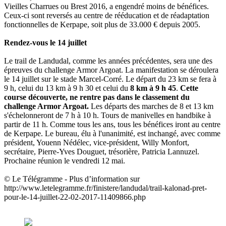
Vieilles Charrues ou Brest 2016, a engendré moins de bénéfices.
Ceux-ci sont reversés au centre de rééducation et de réadaptation
fonctionnelles de Kerpape, soit plus de 33.000 € depuis 2005.
Rendez-vous le 14 juillet
Le trail de Landudal, comme les années précédentes, sera une des
épreuves du challenge Armor Argoat. La manifestation se déroulera
le 14 juillet sur le stade Marcel-Corré. Le départ du 23 km se fera à
9 h, celui du 13 km à 9 h 30 et celui du
8 km à 9 h 45
.
Cette
course découverte, ne rentre pas dans le classement du
challenge Armor Argoat.
Les départs des marches de 8 et 13 km
s'échelonneront de 7 h à 10 h. Tours de manivelles en handbike à
partir de 11 h. Comme tous les ans, tous les bénéfices iront au centre
de Kerpape. Le bureau, élu à l'unanimité, est inchangé, avec comme
président, Youenn Nédélec, vice-président, Willy Monfort,
secrétaire, Pierre-Yves Douguet, trésorière, Patricia Lannuzel.
Prochaine réunion le vendredi 12 mai.
© Le Télégramme - Plus d’information sur
http://www.letelegramme.fr/finistere/landudal/trail-kalonad-pret-
pour-le-14-juillet-22-02-2017-11409866.php