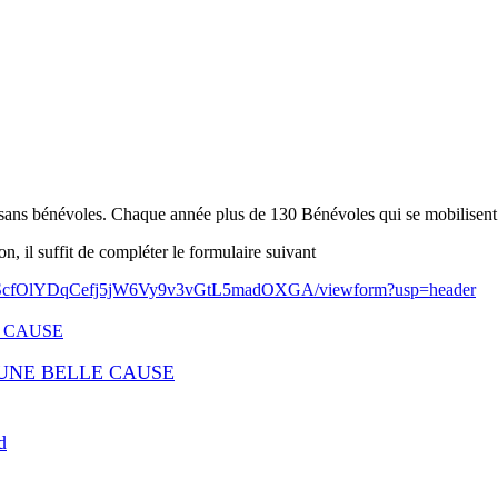
s sans bénévoles. Chaque année plus de 130 Bénévoles qui se mobilisent
n, il suffit de compléter le formulaire suivant
ToScfOlYDqCefj5jW6Vy9v3vGtL5madOXGA/viewform?usp=header
 UNE BELLE CAUSE
d