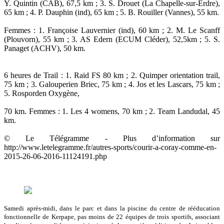
Y. Quintin (CAB), 67,5 km ; 3. S. Drouet (La Chapelle-sur-Erdre),
65 km ; 4. P. Dauphin (ind), 65 km ; 5. B. Rouiller (Vannes), 55 km.
Femmes : 1. Françoise Lauvernier (ind), 60 km ; 2. M. Le Scanff
(Plouvorn), 55 km ; 3. AS Edern (ECUM Cléder), 52,5km ; 5. S.
Panaget (ACHV), 50 km.
6 heures de Trail : 1. Raid FS 80 km ; 2. Quimper orientation trail,
75 km ; 3. Galouperien Briec, 75 km ; 4. Jos et les Lascars, 75 km ;
5. Rosporden Oxygène,
70 km. Femmes : 1. Les 4 womens, 70 km ; 2. Team Landudal, 45
km.
© Le Télégramme - Plus d’information sur
http://www.letelegramme.fr/autres-sports/courir-a-coray-comme-en-
2015-26-06-2016-11124191.php
Samedi après-midi, dans le parc et dans la piscine du centre de rééducation
fonctionnelle de Kerpape, pas moins de 22 équipes de trois sportifs, associant