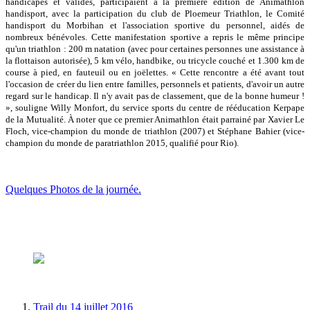
handicapés et valides, participaient à la première édition de Animathlon
handisport, avec la participation du club de Ploemeur Triathlon, le Comité
handisport du Morbihan et l'association sportive du personnel, aidés de
nombreux bénévoles. Cette manifestation sportive a repris le même principe
qu'un triathlon : 200 m natation (avec pour certaines personnes une assistance à
la flottaison autorisée), 5 km vélo, handbike, ou tricycle couché et 1.300 km de
course à pied, en fauteuil ou en joëlettes. « Cette rencontre a été avant tout
l'occasion de créer du lien entre familles, personnels et patients, d'avoir un autre
regard sur le handicap. Il n'y avait pas de classement, que de la bonne humeur !
», souligne Willy Monfort, du service sports du centre de rééducation Kerpape
de la Mutualité. À noter que ce premier Animathlon était parrainé par Xavier Le
Floch, vice-champion du monde de triathlon (2007) et Stéphane Bahier (vice-
champion du monde de paratriathlon 2015, qualifié pour Rio).
Quelques Photos de la journée.
Trail du 14 juillet 2016