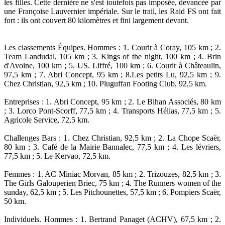
les filles. Cette dernière ne s'est toutefois pas imposée, devancée par
une Françoise Lauvernier impériale. Sur le trail, les Raid FS ont fait
fort : ils ont couvert 80 kilomètres et fini largement devant.
Les classements Équipes. Hommes : 1. Courir à Coray, 105 km ; 2.
Team Landudal, 105 km ; 3. Kings of the night, 100 km ; 4. Brin
d'Avoine, 100 km ; 5. US. Liffré, 100 km ; 6. Courir à Châteaulin,
97,5 km ; 7. Abri Concept, 95 km ; 8.Les petits Lu, 92,5 km ; 9.
Chez Christian, 92,5 km ; 10. Pluguffan Footing Club, 92,5 km.
Entreprises : 1. Abri Concept, 95 km ; 2. Le Bihan Associés, 80 km
; 3. Lorco Pont-Scorff, 77,5 km ; 4. Transports Hélias, 77,5 km ; 5.
Agricole Service, 72,5 km.
Challenges Bars : 1. Chez Christian, 92,5 km ; 2. La Chope Scaër,
80 km ; 3. Café de la Mairie Bannalec, 77,5 km ; 4. Les lévriers,
77,5 km ; 5. Le Kervao, 72,5 km.
Femmes : 1. AC Miniac Morvan, 85 km ; 2. Trizouzes, 82,5 km ; 3.
The Girls Galouperien Briec, 75 km ; 4. The Runners women of the
sunday, 62,5 km ; 5. Les Pitchounettes, 57,5 km ; 6. Pompiers Scaër,
50 km.
Individuels. Hommes : 1. Bertrand Panaget (ACHV), 67,5 km ; 2.