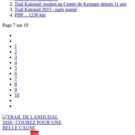
Trail Kalonad: soutien au Centre de Kerpape depuis 11 ans
Trail Kalonad 2015 : paris gagné
PBP.....1230 km
Page 7 sur 10
1
2
3
4
5
6
7
8
9
10
club