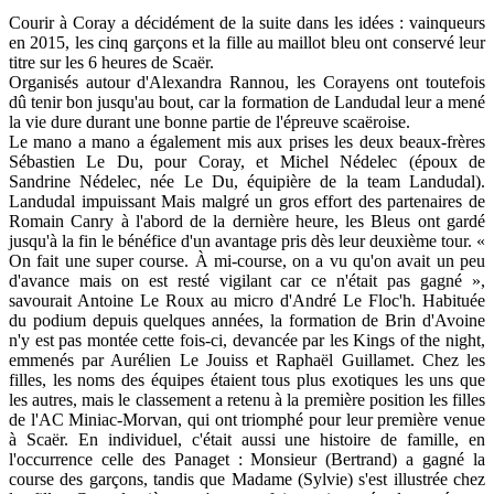
Courir à Coray a décidément de la suite dans les idées : vainqueurs
en 2015, les cinq garçons et la fille au maillot bleu ont conservé leur
titre sur les 6 heures de Scaër.
Organisés autour d'Alexandra Rannou, les Corayens ont toutefois
dû tenir bon jusqu'au bout, car la formation de Landudal leur a mené
la vie dure durant une bonne partie de l'épreuve scaëroise.
Le mano a mano a également mis aux prises les deux beaux-frères
Sébastien Le Du, pour Coray, et Michel Nédelec (époux de
Sandrine Nédelec, née Le Du, équipière de la team Landudal).
Landudal impuissant Mais malgré un gros effort des partenaires de
Romain Canry à l'abord de la dernière heure, les Bleus ont gardé
jusqu'à la fin le bénéfice d'un avantage pris dès leur deuxième tour. «
On fait une super course. À mi-course, on a vu qu'on avait un peu
d'avance mais on est resté vigilant car ce n'était pas gagné »,
savourait Antoine Le Roux au micro d'André Le Floc'h. Habituée
du podium depuis quelques années, la formation de Brin d'Avoine
n'y est pas montée cette fois-ci, devancée par les Kings of the night,
emmenés par Aurélien Le Jouiss et Raphaël Guillamet. Chez les
filles, les noms des équipes étaient tous plus exotiques les uns que
les autres, mais le classement a retenu à la première position les filles
de l'AC Miniac-Morvan, qui ont triomphé pour leur première venue
à Scaër. En individuel, c'était aussi une histoire de famille, en
l'occurrence celle des Panaget : Monsieur (Bertrand) a gagné la
course des garçons, tandis que Madame (Sylvie) s'est illustrée chez